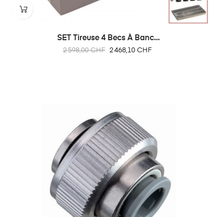
SET Tireuse 4 Becs À Banc...
Prix
Prix
2 598,00 CHF
2 468,10 CHF
habituel