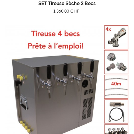
SET Tireuse Sèche 2 Becs
Prix
1 360,00 CHF
-5%