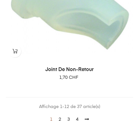
Joint De Non-Retour
Prix
1,70 CHF
Affichage 1-12 de 37 article(s)
1
2
3
4