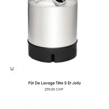
Fût De Lavage Tête S Et Jolly
Prix
259,00 CHF