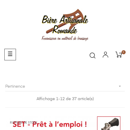
0
Basculer
☰
la
navigation

Pertinence
Affichage 1-12 de 37 article(s)
RUPTURE DE STOCK