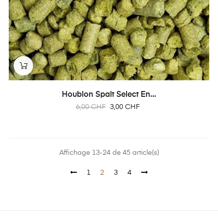
Houblon Spalt Select En...
Prix
Prix
6,00 CHF
3,00 CHF
habituel
Affichage 13-24 de 45 article(s)
1
2
3
4