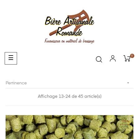
0
Basculer
☰
la
navigation

Pertinence
Affichage 13-24 de 45 article(s)
-30%