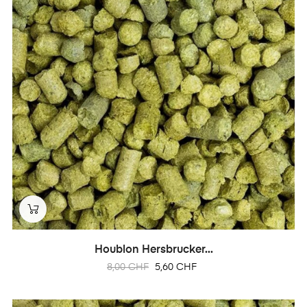
Houblon Hersbrucker...
Prix
Prix
8,00 CHF
5,60 CHF
habituel