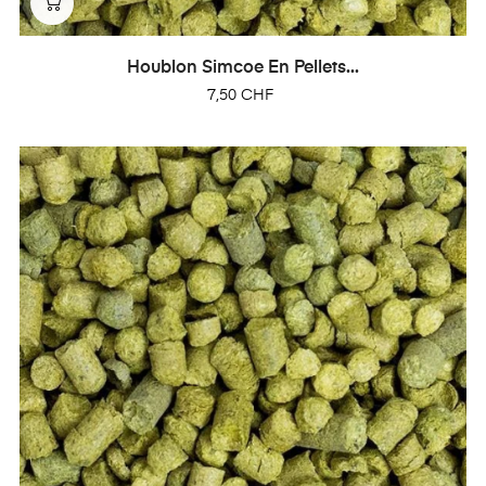
Houblon Simcoe En Pellets...
Prix
7,50 CHF