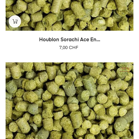
Houblon Sorachi Ace En...
Prix
7,00 CHF
-50%