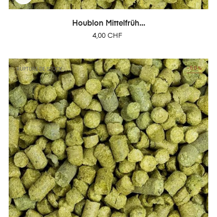
Houblon Mittelfrüh...
Prix
4,00 CHF
-50%
RUPTURE DE STOCK