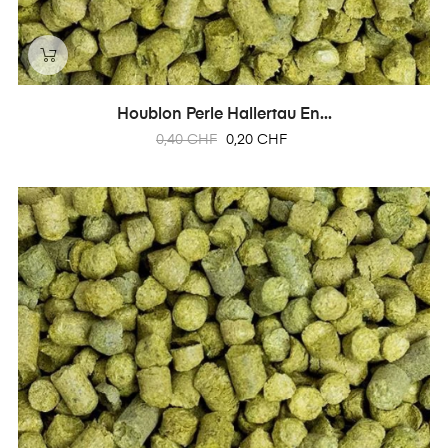
Houblon Perle Hallertau En...
Prix
Prix
0,40 CHF
0,20 CHF
habituel