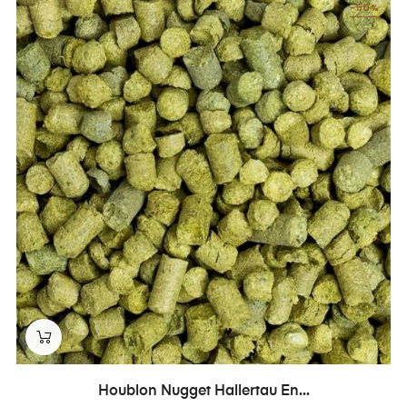
-50%
Houblon Nugget Hallertau En...