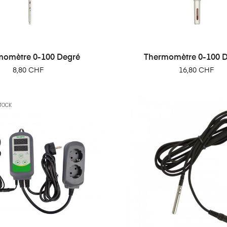
momètre 0-100 Degré
Thermomètre 0-100 De
Prix
Prix
8,80 CHF
16,80 CHF
TOCK