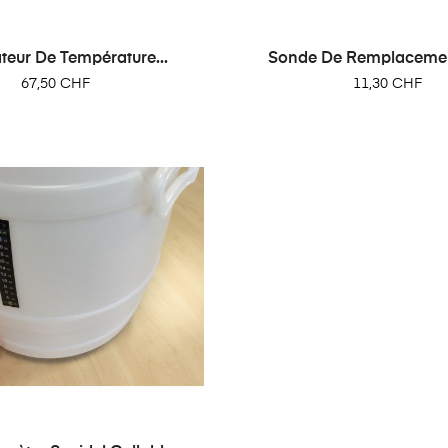
teur De Température...
Sonde De Remplacement
Prix
Prix
67,50 CHF
11,30 CHF