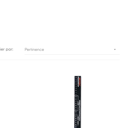

ier par:
Pertinence