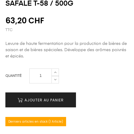
SAFALE T-58 / 500G
63,20 CHF
TTC
Levure de haute fermentation pour la production de bières de
saison et de bières spéciales. Développe des arômes poivrés
et épicés.
QUANTITÉ
AJOUTER AU PANIER
Derniers articles en stock (1 Article)