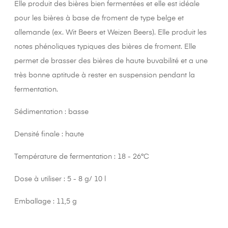
Elle produit des bières bien fermentées et elle est idéale
pour les bières à base de froment de type belge et
allemande (ex. Wit Beers et Weizen Beers). Elle produit les
notes phénoliques typiques des bières de froment. Elle
permet de brasser des bières de haute buvabilité et a une
très bonne aptitude à rester en suspension pendant la
fermentation.
Sédimentation : basse
Densité finale : haute
Température de fermentation : 18 - 26°C
Dose à utiliser : 5 - 8 g/ 10 l
Emballage : 11,5 g