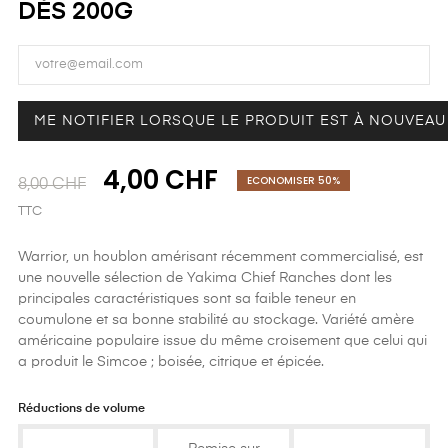
DÈS 200G
ME NOTIFIER LORSQUE LE PRODUIT EST À NOUVEAU
4,00 CHF
ECONOMISER 50%
8,00 CHF
TTC
Warrior, un houblon amérisant récemment commercialisé, est
une nouvelle sélection de Yakima Chief Ranches dont les
principales caractéristiques sont sa faible teneur en
coumulone et sa bonne stabilité au stockage. Variété amère
américaine populaire issue du même croisement que celui qui
a produit le Simcoe ; boisée, citrique et épicée.
Réductions de volume