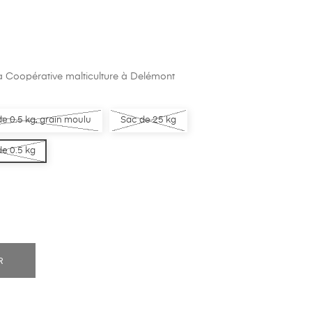
la Coopérative malticulture à Delémont
de 0.5 kg, grain moulu
Sac de 25 kg
de 0.5 kg
R