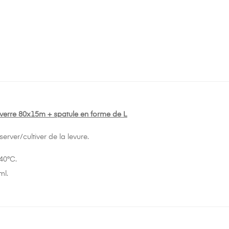
i verre 80x15m + spatule en forme de L
erver/cultiver de la levure.
140°C.
ml.