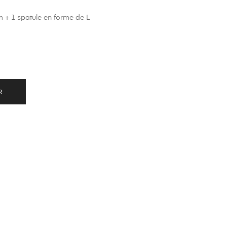
m + 1 spatule en forme de L
R