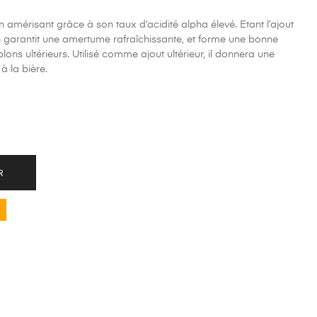
 amérisant grâce à son taux d’acidité alpha élevé. Etant l’ajout
n garantit une amertume rafraîchissante, et forme une bonne
ns ultérieurs. Utilisé comme ajout ultérieur, il donnera une
à la bière.
R