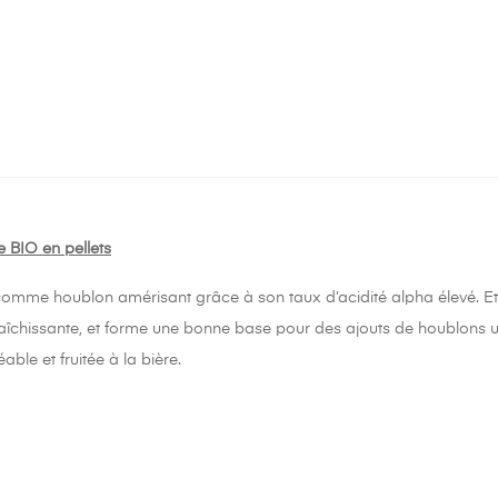
 BIO en pellets
 comme houblon amérisant grâce à son taux d’acidité alpha élevé. Eta
îchissante, et forme une bonne base pour des ajouts de houblons ulté
le et fruitée à la bière.