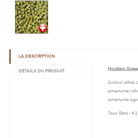
LA DESCRIPTION
Houblon Suisse
DÉTAILS DU PRODUIT
Surtout utilisé
amertume rafra
amertume agréab
Taux Beta : 4.1