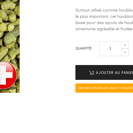
Surtout utilisé comme houblon
le plus important, cet houblo
base pour des ajouts de houblo
amertume agréable et fruitée 
QUANTITÉ
AJOUTER AU PANIE
Derniers articles en stock (1 Article)