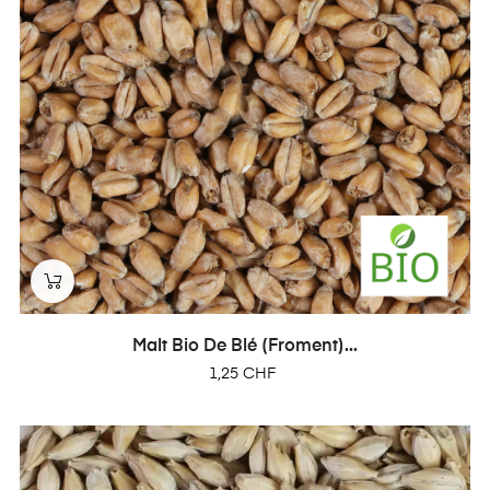
Malt Bio De Blé (froment)...
Prix
1,25 CHF