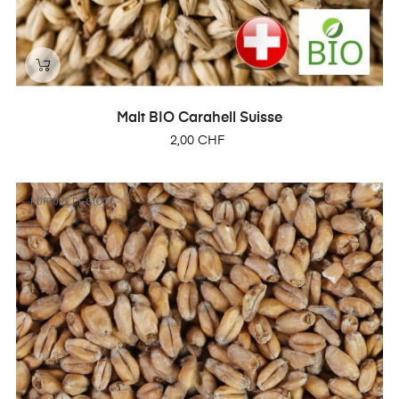
Malt BIO Carahell Suisse
Prix
2,00 CHF
RUPTURE DE STOCK