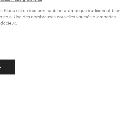
u Blanc est un très bon houblon aromatique traditionnel, bien
méricain. Une des nombreuses nouvelles variétés allemandes
udacieux.
R