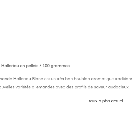
Hallertau en pellets / 100 grammes
mande Hallertau Blanc est un très bon houblon aromatique traditionne
velles variétés allemandes avec des profils de saveur audacieux.
taux alpha actuel