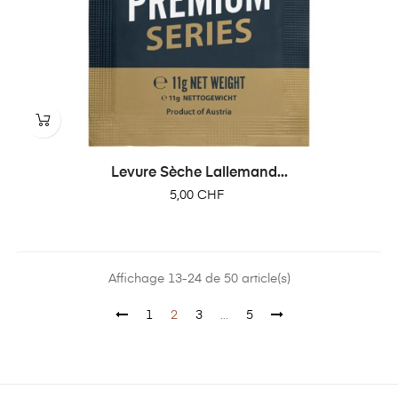
Levure Sèche Lallemand...
Prix
5,00 CHF
Affichage 13-24 de 50 article(s)
1
2
3
…
5