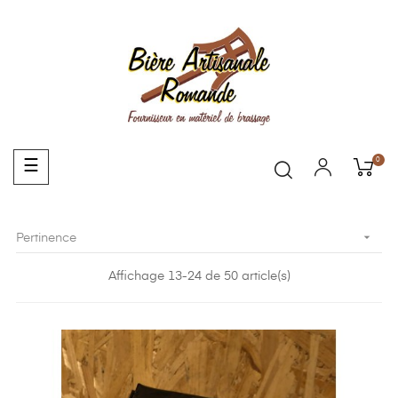
0
Basculer
☰
la
navigation

Pertinence
Affichage 13-24 de 50 article(s)