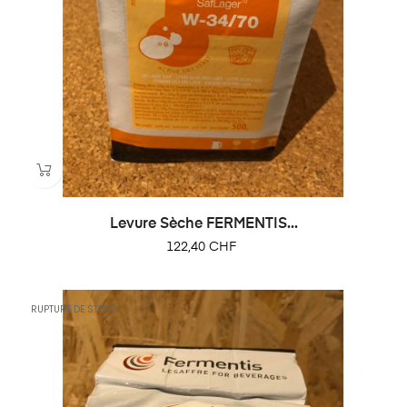
Levure Sèche FERMENTIS...
Prix
122,40 CHF
RUPTURE DE STOCK